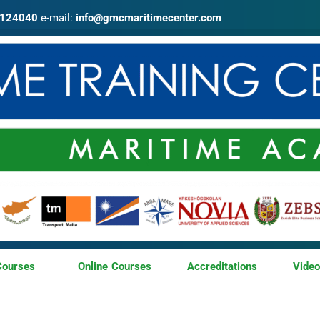
4124040
e-mail:
info@gmcmaritimecenter.com
Courses
Online Courses
Accreditations
Vide