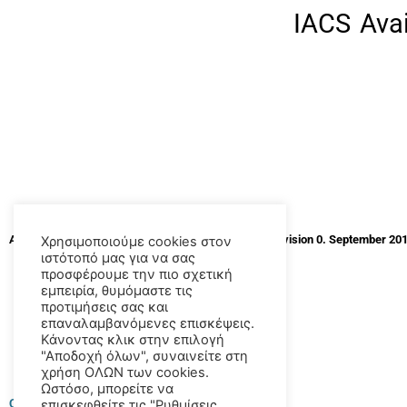
IACS Ava
Available codes and standards for MLC Reg 3.1 – Revision 0. September 20
Χρησιμοποιούμε cookies στον
ιστότοπό μας για να σας
προσφέρουμε την πιο σχετική
εμπειρία, θυμόμαστε τις
προτιμήσεις σας και
επαναλαμβανόμενες επισκέψεις.
Κάνοντας κλικ στην επιλογή
"Αποδοχή όλων", συναινείτε στη
χρήση ΟΛΩΝ των cookies.
Ωστόσο, μπορείτε να
Click here to download
επισκεφθείτε τις "Ρυθμίσεις