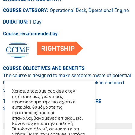
COURSE CATEGORY:
Operational Deck, Operational Engine
DURATION:
1 Day
Course recommended by:
COURSE OBJECTIVES AND BENEFITS
The course is designed to make seafarers aware of potential
hazards when entering and carrying out work in enclosed
spaces.
Χρησιμοποιούμε cookies στον
ιστότοπό μας για να σας
This course is recommended by
OCIMF’s
SIRE
προσφέρουμε την πιο σχετική
εμπειρία, θυμόμαστε τις
2.0
/
Rightship’s RISQ 3.2 protocols.
προτιμήσεις σας και
επαναλαμβανόμενες επισκέψεις.
Κάνοντας κλικ στην επιλογή
"Αποδοχή όλων", συναινείτε στη
χρήση ΟΛΩΝ των cookies. Ωστόσο,