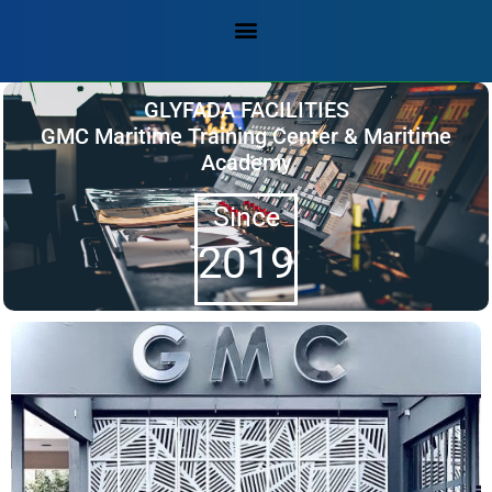
GLYFADA FACILITIES
GMC Maritime Training Center & Maritime
Academy
Since
2019