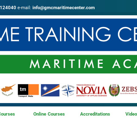
4124040
e-mail:
info@gmcmaritimecenter.com
Courses
Online Courses
Accreditations
Vide