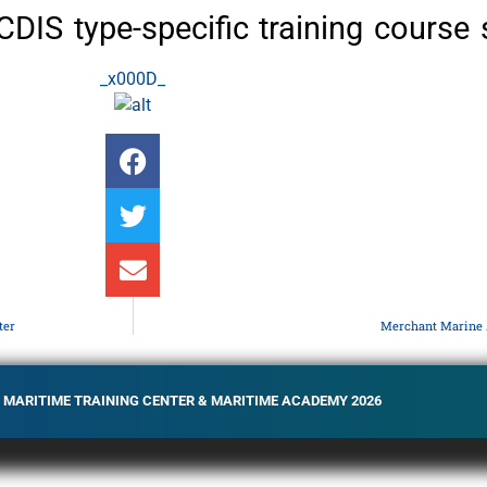
IS type-specific training course
_x000D_
ter
Merchant Marine A
C MARITIME TRAINING CENTER & MARITIME ACADEMY 2026