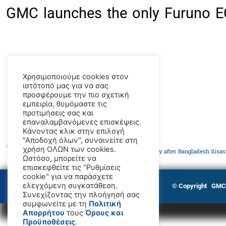
GMC launches the only Furuno ECD
Χρησιμοποιούμε cookies στον
ιστότοπό μας για να σας
προσφέρουμε την πιο σχετική
εμπειρία, θυμόμαστε τις
προτιμήσεις σας και
επαναλαμβανόμενες επισκέψεις.
Κάνοντας κλικ στην επιλογή
"Αποδοχή όλων", συναινείτε στη
PREVIOUS
χρήση ΟΛΩΝ των cookies.
IMO reaffirms its commitment to domestic ferry safety after Bangladesh disas
Ωστόσο, μπορείτε να
επισκεφθείτε τις "Ρυθμίσεις
cookie" για να παράσχετε
ελεγχόμενη συγκατάθεση.
© Copyright GM
Συνεχίζοντας την πλοήγησή σας
συμφωνείτε με τη
Πολιτική
Απορρήτου
τους
Όρους και
Προϋποθέσεις
.