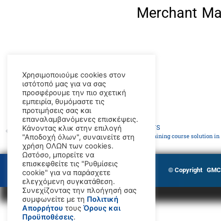
Merchant Ma
Χρησιμοποιούμε cookies στον
ιστότοπό μας για να σας
προσφέρουμε την πιο σχετική
εμπειρία, θυμόμαστε τις
προτιμήσεις σας και
επαναλαμβανόμενες επισκέψεις.
PREVIOUS
Κάνοντας κλικ στην επιλογή
GMC launches the only Furuno ECDIS type-specific training course solution in
"Αποδοχή όλων", συναινείτε στη
χρήση ΟΛΩΝ των cookies.
Ωστόσο, μπορείτε να
επισκεφθείτε τις "Ρυθμίσεις
© Copyright GM
cookie" για να παράσχετε
ελεγχόμενη συγκατάθεση.
Συνεχίζοντας την πλοήγησή σας
συμφωνείτε με τη
Πολιτική
Απορρήτου
τους
Όρους και
Προϋποθέσεις
.