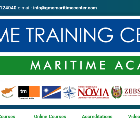
4124040
e-mail:
info@gmcmaritimecenter.com
Courses
Online Courses
Accreditations
Vide