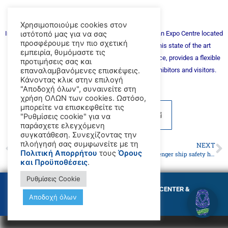
_x000D_
Χρησιμοποιούμε cookies στον
In 2012 Posidonia relocates to the exciting Metropolitan Expo Centre located
ιστότοπό μας για να σας
προσφέρουμε την πιο σχετική
within the Athens International Airport complex. This state of the art
εμπειρία, θυμόμαστε τις
exhibition centre, the largest exhibition venue in Greece, provides a flexible
προτιμήσεις σας και
and functional environment for Posidonia and its exhibitors and visitors.
επαναλαμβανόμενες επισκέψεις.
Κάνοντας κλικ στην επιλογή
The Posidonia exhibition will
"Αποδοχή όλων", συναινείτε στη
χρήση ΟΛΩΝ των cookies. Ωστόσο,
μπορείτε να επισκεφθείτε τις
"Ρυθμίσεις cookie" για να
παράσχετε ελεγχόμενη
συγκατάθεση. Συνεχίζοντας την
πλοήγησή σας συμφωνείτε με τη
PREVIOUS
NEXT
Πολιτική Απορρήτου
τους
Όρους
GMC has been approved by Liberia Maritime Authority
Piracy and passenger ship safety high on agenda of IMO’s Maritime Safety Committee
και Προϋποθέσεις
.
Ρυθμίσεις Cookie
© Copyright GMC MARITIME TRAINING CENTER &
Αποδοχή όλων
MARITIME ACADEMY 2026